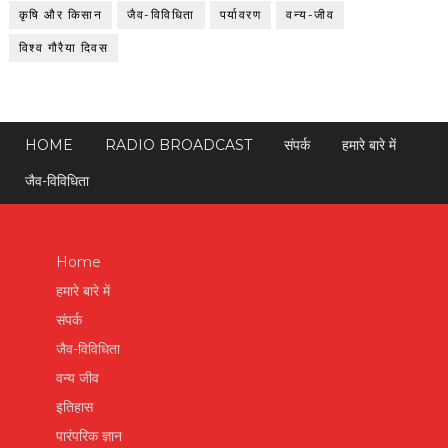
कृषि और किसान
जैव-विविधिता
पर्यावरण
वन्य-जीव
विश्व गौरैया दिवस
HOME
RADIO BROADCAST
संपर्क
हमारे बारे में
जैव-विविधिता
Home
हमारे बारे में
संपर्क
जैव-विविधिता
वन्य जीव
इतिहास
पारंपरिक ज्ञान