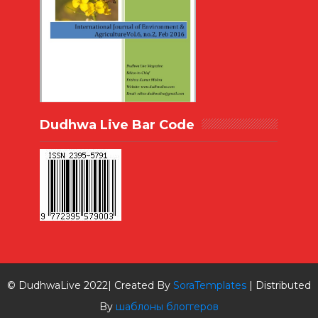
Dudhwa Live Bar Code
© DudhwaLive 2022| Created By
SoraTemplates
| Distributed
By
шаблоны блоггеров