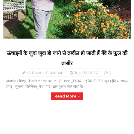
ऊंचाइयों के जुदा जुदा हो जाने से तब्दील हो जाती हैं गेंदे के फूल की
तासीर
KK Mishra of Manhan
July 02, 2020
0
उमाशंकर मिश्र Twitter handle: @usm_1984 नई दिल्ली, 30 जून (इंडिया साइंस
वायर): तुलसी, जिरेनेयम, मेंथा, गेंदा और गुलाब जैसे पौधों के ...
Read More »