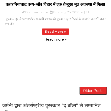
कतरनियाघाट वन्य-जीव विहार में एक तेन्दुआ मृत अवस्था में मिला!
Dudhwa Live
February 28, 2010
1
दुधवा लाइव डेस्क* २५/२६ फ़रवरी २०१० को दुधवा टाइगर रिजर्व के अन्तर्गत कतरनियाघाट
वन्य जीव
Read More »
Read more »
Older Posts
जर्मनी द्वारा अंतर्राष्ट्रीय पुरस्कार "द बॉब्स" से सम्मानित