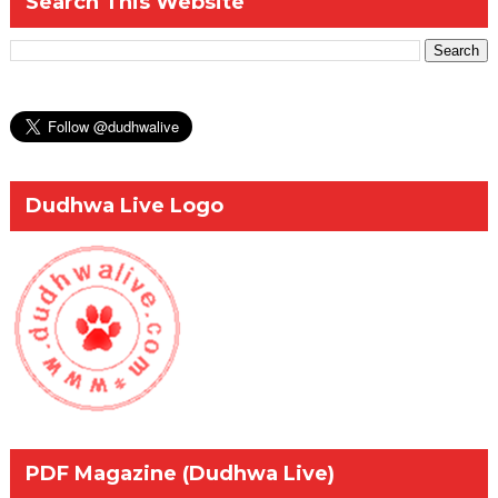
Search This Website
Dudhwa Live Logo
PDF Magazine (Dudhwa Live)