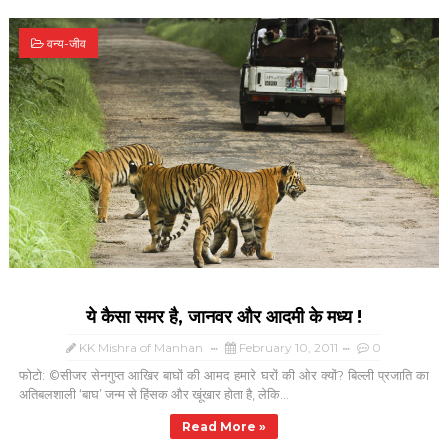
वन्य-जीव
ये कैसा समर है, जानवर और आदमी के मध्य !
KK Mishra of Manhan
February 10, 2011
0
फोटो: ©सीजर सेनगुप्त आखिर बाघों की आमद हमारे घरों की ओर क्यों? बिल्ली प्रजाति का
अतिबलशाली ‘बाघ’ जन्म से हिंसक और खूंखार होता है, लेकि...
Read More »