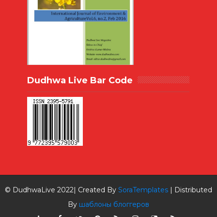
Dudhwa Live Bar Code
© DudhwaLive 2022| Created By
SoraTemplates
| Distributed
By
шаблоны блоггеров