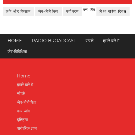
वन्य-जीव
कृषि और किसान
जैव-विविधिता
पर्यावरण
विश्व गौरैया दिवस
HOME
RADIO BROADCAST
संपर्क
हमारे बारे में
जैव-विविधिता
Home
हमारे बारे में
संपर्क
जैव-विविधिता
वन्य जीव
इतिहास
पारंपरिक ज्ञान