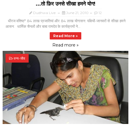
...तो फ़िर उनसे सीखा हमने योग!
Dudhwa Live
June 21, 2010
12
धीरज वशिष्ठ* 84 लाख प्रजातियां और 84 लाख योगासन: पक्षियों-जानवरों से सीखा हमने
आसन: धार्मिक चैनलों और बाबा रामदेव के कार्यक्रमों ने...
Read More »
Read more »
वन्य-जीव