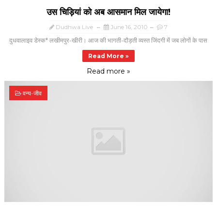
उस चिड़ियां को अब आसमान मिल जायेगा!
Dudhwa Live
June 16, 2010
7
दुधवालाइव डेस्क* लखीमपुर-खीरी। आज की भागती-दौड़ती व्यस्त जिंदगी में जब लोगों के पास
Read More »
Read more »
वन्य-जीव