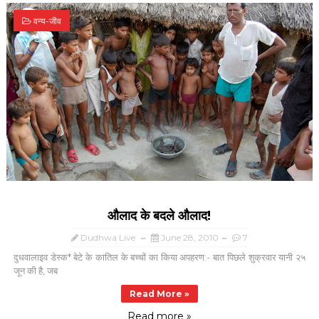
वन्य-जीव
औलाद के बदले औलाद!
Dudhwa Live
June 28, 2010
7
दुधवालाइव डेस्क* बेटे के कातिल के बच्चों का किया अपहरण:- बात पिछले शुक्रवार यानी २५
जून की है, जब
Read More »
Read more »