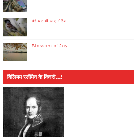
मेरे घर भी आए गौरैया
Blossom of Joy
विलियम स्लीमैन के किस्से...!