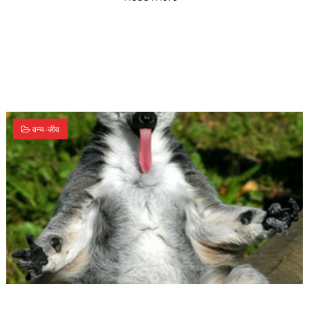
वन्य-जीव