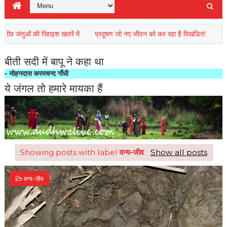
की रिहाइश खतरें में
प्रदूषण जो नए जीवन को कर रहा है विखंडित!
यह पृथ्वी हमारा
बीती सदी में बापू ने कहा था
न्द गाँधी
ये जंगल तो हमारे मायका हैं
Showing posts with label
वन्य-जीव
.
Show all posts
वन्य-जीव