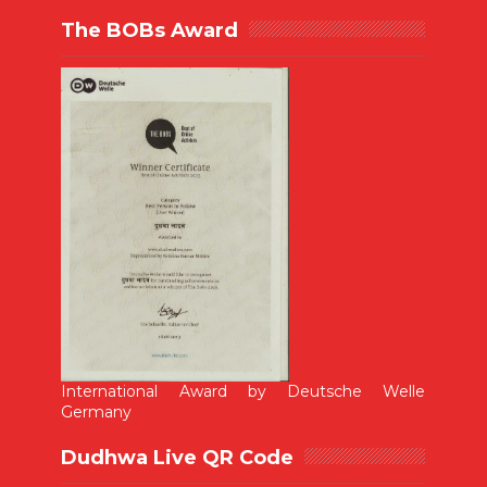
The BOBs Award
International Award by Deutsche Welle
Germany
Dudhwa Live QR Code