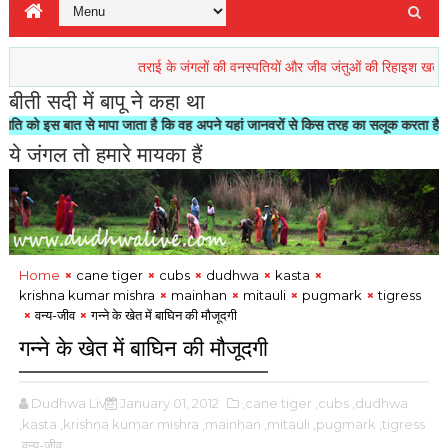
तराई के जंगलों की वनस्पतियों और जीव जंतुओं की रिहाइश खतरें में
प्र
बीती सदी में बापू ने कहा था
 से मापा जाता है कि वह अपने यहां जानवरों से किस तरह का सलूक करता है"- मोहनदास करमच
ये जंगल तो हमारे मायका हैं
Home
cane tiger
cubs
dudhwa
kasta
krishna kumar mishra
mainhan
mitauli
pugmark
tigress
वन्य-जीव
गन्ने के खेत में बाघिन की मौजूदगी
गन्ने के खेत में बाघिन की मौजूदगी
Dudhwa Live
January 01, 2012
,cane tiger
,cubs
,dudhwa
,kasta
,krishna kumar mishra
,mainhan
,mitauli
,pugmark
,tigress
,वन्य-जीव