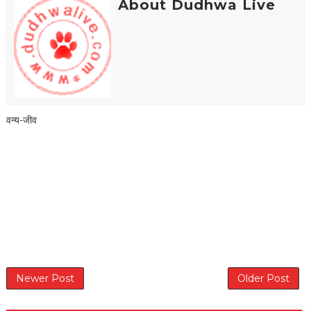
About Dudhwa Live
वन्य-जीव
Newer Post
Older Post