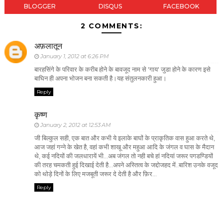
BLOGGER
DISQUS
FACEBOOK
2 COMMENTS:
अफ़लातून
January 1, 2012 at 6:26 PM
बारहसिंगे के परिवार के करीब होने के बावजूद नाम से 'गाय' जुडा होने के कारण इसे
बाघिन ही अपना भोजन बना सकती है।यह संतुलनकारी हुआ।
Reply
कृष्ण
January 2, 2012 at 12:53 AM
जी बिल्कुल सही, एक बात और कभी ये इलाके बाघों के प्राकृतिक वास हुआ करते थे,
आज जहां गन्ने के खेत है, वहां कभी शाखू और महुआ आदि के जंगल व घास के मैदान
थे, कई नदियों की जलधारायें भी...अब जंगल तो नही बचे हां नदियां जरूर पगडण्डियों
की तरह चमकती हुई दिखाई देती है...अपने अस्तित्व के जद्दोजहद में..बारिश उनके वजूद
को थोड़े दिनों के लिए मजबूती जरूर दे देती है और फ़िर...
Reply