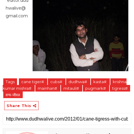
editor.dud
hwalive@
gmail.com
Tags
cane tiger#
cubs#
dudhwa#
kasta#
krishna
kumar mishra#
mainhan#
mitauli#
pugmark#
tigress#
वन्य-जीव#
Share This