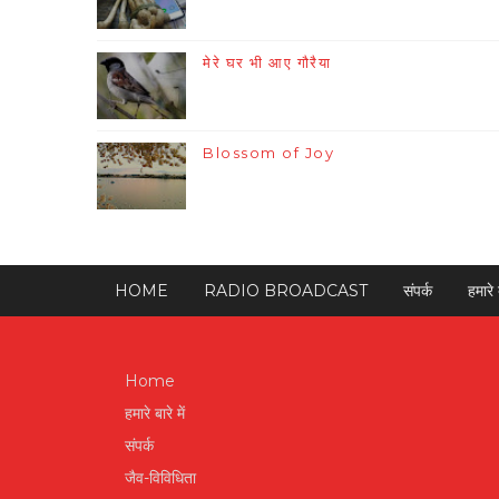
मेरे घर भी आए गौरैया
Blossom of Joy
HOME
RADIO BROADCAST
संपर्क
हमारे ब
Home
हमारे बारे में
संपर्क
जैव-विविधिता