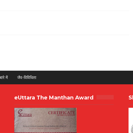
ारे में
जैव-विविधिता
eUttara The Manthan Award
S