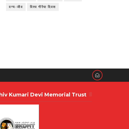
वन्य-जीव
विश्व गौरैया दिवस
hiv Kumari Devi Memorial Trust