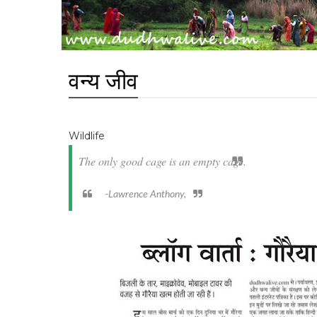
वन्य जीव
Wildlife
The only good cage is an empty cage.
-
Lawrence Anthony,