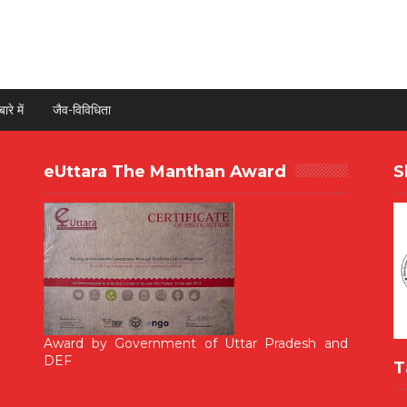
ारे में
जैव-विविधिता
eUttara The Manthan Award
S
Award by Government of Uttar Pradesh and
DEF
T