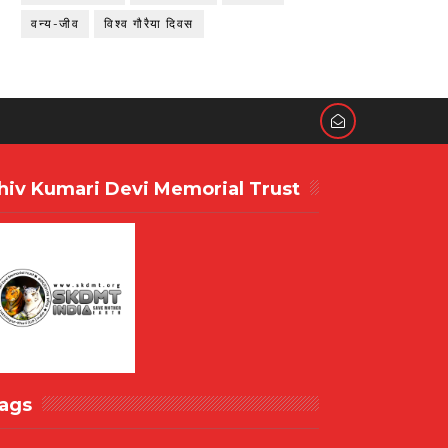
वन्य-जीव
विश्व गौरैया दिवस
hiv Kumari Devi Memorial Trust
ags