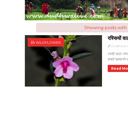
Showing posts with
रस्सियों वा
WILDFLOWER
Dudhwa L
रस्सी वाला जंग
शक्लें पहचानने क
Read Mo