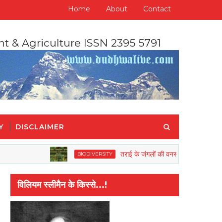
Home
About
Contact
nt & Agriculture ISSN 2395 5791
Y
DISCLAIMER
तराई के जंगलों की वनस्पतियों और जीव जंतुओं की रिह
BIODIVERSITY
विलियम स्लीमैन के किस्से...!
ोहनदास करमचन्द गाँधी