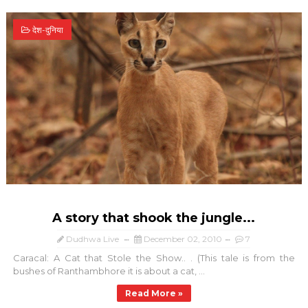
देश-दुनिया
A story that shook the jungle...
Dudhwa Live
December 02, 2010
7
Caracal: A Cat that Stole the Show.. . (This tale is from the
bushes of Ranthambhore it is about a cat, ...
Read More »