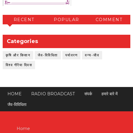
RECENT
POPULAR
COMMENT
Categories
कृषि और किसान
जैव-विविधिता
पर्यावरण
वन्य-जीव
विश्व गौरैया दिवस
HOME
RADIO BROADCAST
संपर्क
हमारे बारे में
जैव-विविधिता
Home