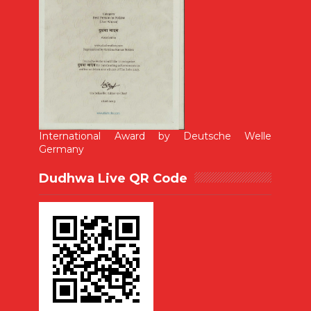
International Award by Deutsche Welle
Germany
Dudhwa Live QR Code