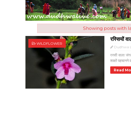
Showing posts with l
रस्सियों वा
WILDFLOWER
Dudhwa L
रस्सी वाला जंग
शक्लें पहचानने क
Read Mo