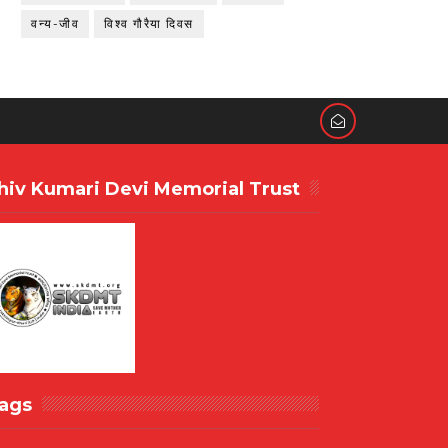
वन्य-जीव
विश्व गौरैया दिवस
hiv Kumari Devi Memorial Trust
ags