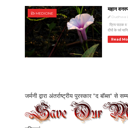
महान वनस्प
MEDICINE
Dudhwa L
प्रिय पाठक व ल
दीपों के पर्व या
Read Mo
जर्मनी द्वारा अंतर्राष्ट्रीय पुरस्कार "द बॉब्स" से 