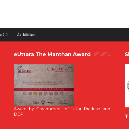
ारे में
जैव-विविधिता
eUttara The Manthan Award
S
Award by Government of Uttar Pradesh and
DEF
T