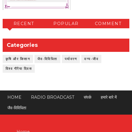
RECENT
POPULAR
COMMENT
Categories
कृषि और किसान
जैव-विविधिता
पर्यावरण
वन्य-जीव
विश्व गौरैया दिवस
HOME
RADIO BROADCAST
संपर्क
हमारे बारे में
जैव-विविधिता
Home