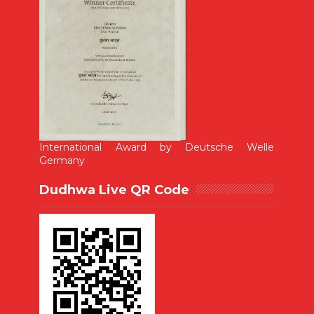
International Award by Deutsche Welle
Germany
Dudhwa Live QR Code