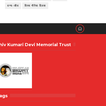
वन्य-जीव
विश्व गौरैया दिवस
hiv Kumari Devi Memorial Trust
ags