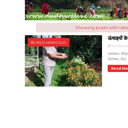
Showing posts with lab
ऊंचाइयों के
WILD MARIGOLD
KK Mishr
उमाशंकर मिश्
जिरेनेयम, मेंथा,
Read Mo