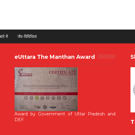
ारे में
जैव-विविधिता
eUttara The Manthan Award
S
Award by Government of Uttar Pradesh and
DEF
T