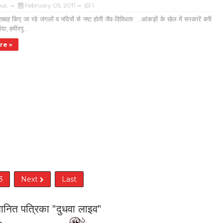
us
February 05, 2011
1
 तबाह किए जा रहे जंगलों व नदियों से नष्ट होती जैव-विविधता ...आंकड़ों के खेल में सरकारें बनी
दा, हमीरपु...
re »
3
Next
Last
सम्मानित पत्रिका "दुधवा लाइव"