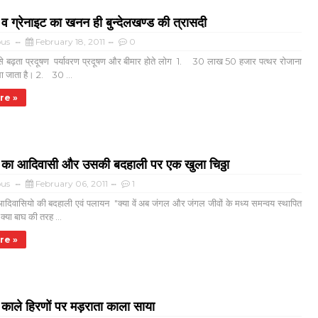
 व ग्रेनाइट का खनन ही बुन्देलखण्ड की त्रासदी
us
February 18, 2011
0
से बढ़ता प्रदूषण पर्यावरण प्रदूषण और बीमार होते लोग 1. 30 लाख 50 हजार पत्थर रोजाना
ला जाता है। 2. 30 ...
re »
्ड का आदिवासी और उसकी बदहाली पर एक खुला चिठ्ठा
us
February 06, 2011
1
दिवासियो की बदहाली एवं पलायन "क्या वें अब जंगल और जंगल जीवों के मध्य समन्वय स्थापित
क्या बाघ की तरह ...
re »
में काले हिरणों पर मड़राता काला साया