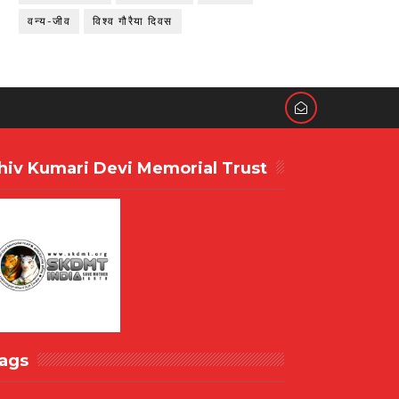
वन्य-जीव
विश्व गौरैया दिवस
hiv Kumari Devi Memorial Trust
ags