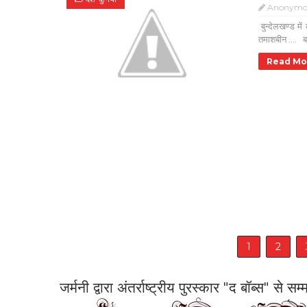
Anonymo
बुन्देलखण्ड में
तमाशबीन .... बां
Read Mo
1
2
जर्मनी द्वारा अंतर्राष्ट्रीय पुरस्कार "द बॉब्स" से 