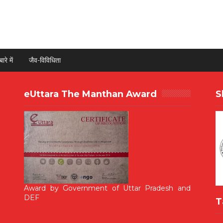
ारे में
जैव-विविधिता
eUttara The Manthan Award
S
Award by Government of Uttar Pradesh and
DEF
T