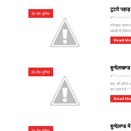
टूटते पहाड़
देश-दुनिया
Anonymo
ग्रेनाइट खनन 
पहाड़ों से निका
Read Mo
बुन्देलखण
देश-दुनिया
Anonymo
चार सौ दलित आ
कर सकते हैं ? "
Read Mo
बुन्देलण्ड 
देश-दुनिया