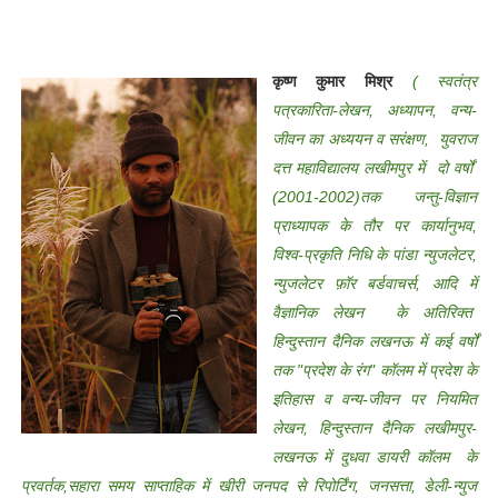
कृष्ण कुमार मिश्र
( स्वतंत्र
पत्रकारिता-लेखन, अध्यापन, वन्य-
जीवन का अध्ययन व सरंक्षण, युवराज
दत्त महाविद्यालय लखीमपुर में दो वर्षों
(2001-2002)तक जन्तु-विज्ञान
प्राध्यापक के तौर पर कार्यानुभव,
विश्व-प्रकृति निधि के पांडा न्युजलेटर,
न्युजलेटर फ़ॉर बर्डवाचर्स, आदि में
वैज्ञानिक लेखन के अतिरिक्त
हिन्दुस्तान दैनिक लखनऊ में कई वर्षों
तक "प्रदेश के रंग" कॉलम में प्रदेश के
इतिहास व वन्य-जीवन पर नियमित
लेखन, हिन्दुस्तान दैनिक लखीमपुर-
लखनऊ में दुधवा डायरी कॉलम के
प्रवर्तक,सहारा समय साप्ताहिक में खीरी जनपद से रिपोर्टिंग, जनसत्ता, डेली-न्युज