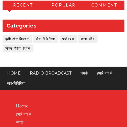
RECENT
POPULAR
COMMENT
Categories
कृषि और किसान
जैव-विविधिता
पर्यावरण
वन्य-जीव
विश्व गौरैया दिवस
HOME
RADIO BROADCAST
संपर्क
हमारे बारे में
जैव-विविधिता
Home
हमारे बारे में
संपर्क