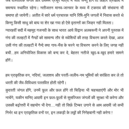
जब वास्तविक जंगल और उसमेम प्रचुर मात्रा में जीव जन्तु होगे तो आहार श्रंखला में
समन्वय स्थापित रहेगा। नतीजतन मानव-जानवर के मध्य में टकराव की संभावना भी
समाप्त हो जायेगी। अतीत में सारे धर्म प्रचारक यानि रिषि-मुनि जगलों में निवास करते थे
किन्तु किसी साधु को बाघ या शेर खा गया हो ऐसे वृतान्तों का जिक्र नही मिलता।
ग्यारहवीं सदी में महमूद गजनवी के साथ भारत आये विद्वान अलबरूनी ने अपनी पुस्तक में
गंगा की तलहटी में गैन्डों को सामान्य तौर से मवेशियों की तरह विचरण करते देखा, आज
उसी गंगा की तलहटी में गैन्दे क्या गाय-भैंस के चरने या विचरण करने के लिए जगह नही
बची...हम अनियोजित विकास को बन्द कर दे, बेहतर नतीजे खुद-ब-खुद हमारे सामने
होंगें।
हम प्राकृतिक वन, नदियां, जलाशय और परती-जलीय-नम भूमियों को सरंक्षित कर ले तो
धरती की जैव-विविधता पल्लवित होती रहेगी।
कुदरती जंगल होंगे, उनमें फ़ूल और फ़ल होंगे तो चिड़िया भी चहचहाएंगी और मोर भी
नाचेंगे, यकीन मानिए आदमी इन फ़ल-फ़ूलों से सुसज्जित जंगलों की सुरक्षा भी करेगा और
उसकी बढ़ोत्तरी में सहयोग भी देगा....नही तो सिर्फ़ टिम्बर उगाने से आम आदमी जो कभी
निर्भर था इन प्राकृतिक वनों पर, इन लकड़ी के लठ्ठों की निगेहबानी नही करेगा !