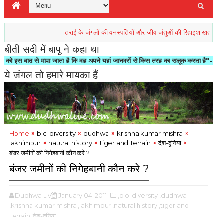
तराई के जंगलों की वनस्पतियों और जीव जंतुओं की रिहाइश खतरें में
प्र
बीती सदी में बापू ने कहा था
े मापा जाता है कि वह अपने यहां जानवरों से किस तरह का सलूक करता है"- मोहनदास करमचन्द
ये जंगल तो हमारे मायका हैं
Home
bio-diversity
dudhwa
krishna kumar mishra
lakhimpur
natural history
tiger and Terrain
देश-दुनिया
बंजर जमीनों की निगेहबानी कौन करे ?
बंजर जमीनों की निगेहबानी कौन करे ?
Dudhwa Live
January 04, 2011
,bio-diversity
,dudhwa
,krishna kumar mishra
,lakhimpur
,natural history
,tiger and
Terrain
,देश-दुनिया