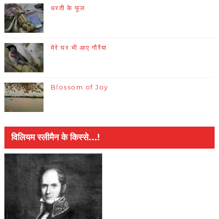
धरती के फूल
मेरे घर भी आए गौरैया
Blossom of Joy
विलियम स्लीमैन के किस्से...!