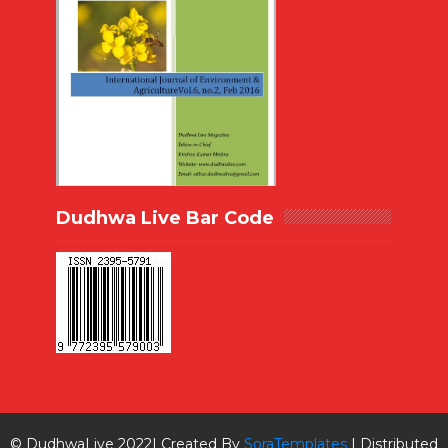
Dudhwa Live Bar Code
© DudhwaLive 2022| Created By
SoraTemplates
| Distributed