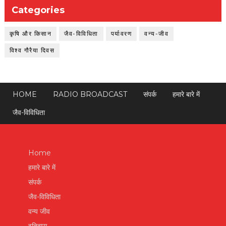
Categories
कृषि और किसान
जैव-विविधिता
पर्यावरण
वन्य-जीव
विश्व गौरैया दिवस
HOME
RADIO BROADCAST
संपर्क
हमारे बारे में
जैव-विविधिता
Home
हमारे बारे में
संपर्क
जैव-विविधिता
वन्य जीव