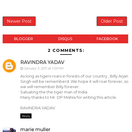
Newer Post
Older Post
BLOGGER
DISQUS
FACEBOOK
2 COMMENTS:
RAVINDRA YADAV
January 3, 2011 at 1:03 PM
As long as tigers roars in forests of our country , Billy Arjan
Singh will be rememberd. We hope it will roar forever, so
we will remember Billy forever.
Saluating the the tiger man of India.
Many thanks to Mr. DP Mishra for writing this article.
RAVINDRA YADAV
Reply
marie muller