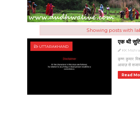
Showing posts with l
एक थी सुति
UTTARAKHAND
KK Mishr
कृष्ण कुमार म
आवाज़ से सजाया
Read Mo