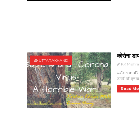
कोरोना डाय
UTTARAKHAND
KK Mishr
#CoronaDiary 
डायरी की इन कह
Read Mo