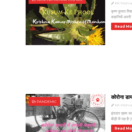
KK Mishr
कृष्ण कुमार मि
कहानियों अपनी
Read Mo
कोरोना डाय
PANDEMIC
KK Mishr
इंतज़ार ख़त्म क
बीड़ी पी रहा है! (
Read Mo