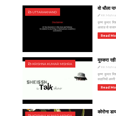
वो धौला प
UTTARAKHAND
KK Mishr
कृष्ण कुमार म
आवाज़ से सजाया 
Read Mo
मुस्करा रही
KRISHNA KUMAR MISHRA
KK Mishr
कृष्ण कुमार मि
कहानियों अपनी 
Read Mo
कोरोना डाय
KRISHNA KUMAR MISHRA