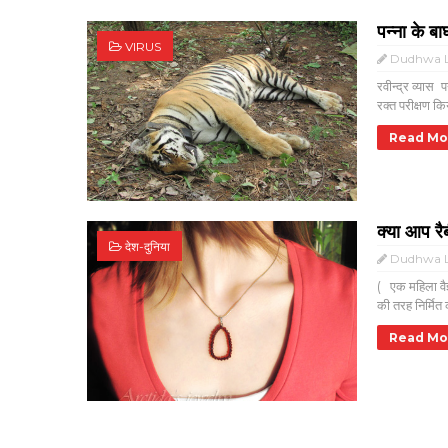
पन्ना के बा
VIRUS
Dudhwa L
रवीन्द्र व्यास 
रक्त परीक्षण किय
Read Mo
क्या आप र
देश-दुनिया
Dudhwa L
( एक महिला वैज
की तरह निर्मित 
Read Mo