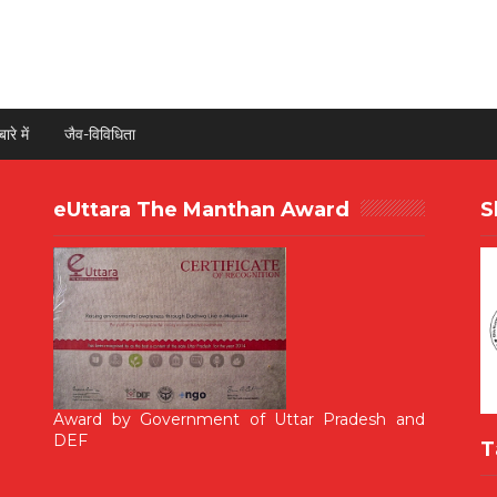
ारे में
जैव-विविधिता
eUttara The Manthan Award
S
Award by Government of Uttar Pradesh and
DEF
T