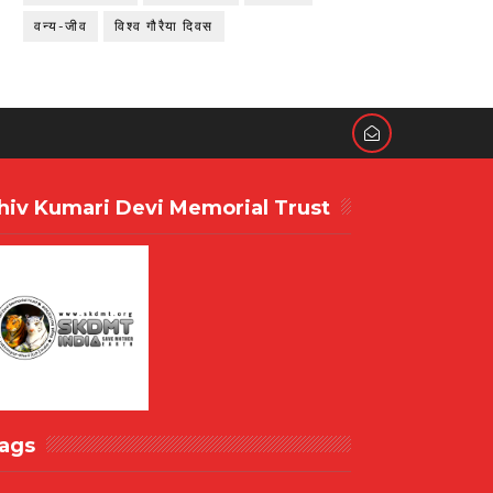
वन्य-जीव
विश्व गौरैया दिवस
hiv Kumari Devi Memorial Trust
ags