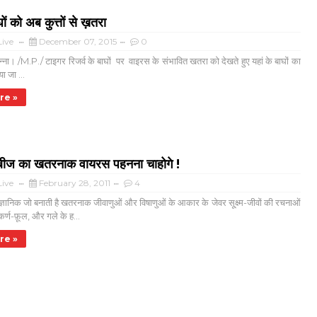
घों को अब कुत्तों से ख़तरा
ive
December 07, 2015
0
पन्ना। /M.P./ टाइगर रिजर्व के बाघों पर वाइरस के संभावित खतरा को देखते हुए यहां के बाघों का
ा जा ...
re »
ैबीज का खतरनाक वायरस पहनना चाहोगे !
ive
February 28, 2011
4
्ञानिक जो बनाती है खतरनाक जीवाणुओं और विषाणुओं के आकार के जेवर सू्क्ष्म-जीवों की रचनाओं
कर्ण-फ़ूल, और गले के ह...
re »