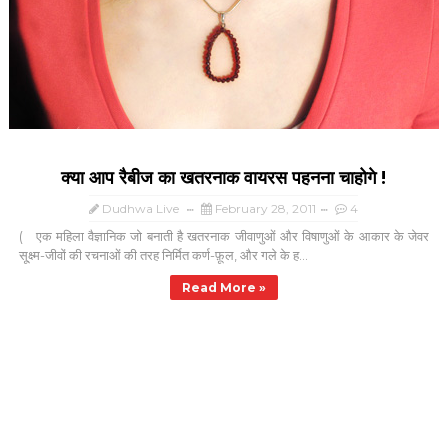
क्या आप रैबीज का खतरनाक वायरस पहनना चाहोगे !
Dudhwa Live
February 28, 2011
4
( एक महिला वैज्ञानिक जो बनाती है खतरनाक जीवाणुओं और विषाणुओं के आकार के जेवर
सू्क्ष्म-जीवों की रचनाओं की तरह निर्मित कर्ण-फ़ूल, और गले के ह...
Read More »