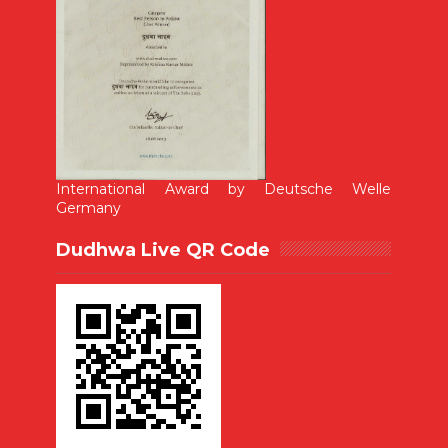
International Award by Deutsche Welle
Germany
Dudhwa Live QR Code