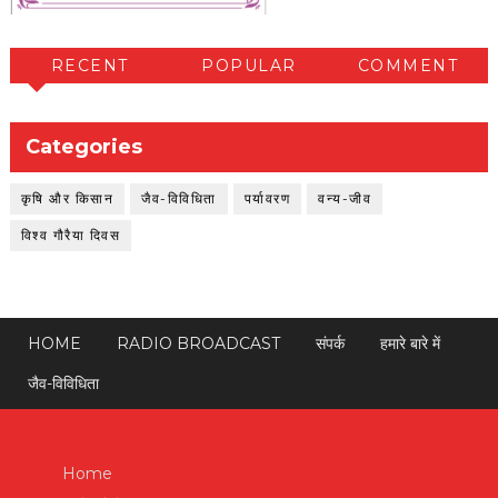
RECENT
POPULAR
COMMENT
Categories
कृषि और किसान
जैव-विविधिता
पर्यावरण
वन्य-जीव
विश्व गौरैया दिवस
HOME
RADIO BROADCAST
संपर्क
हमारे बारे में
जैव-विविधिता
Home