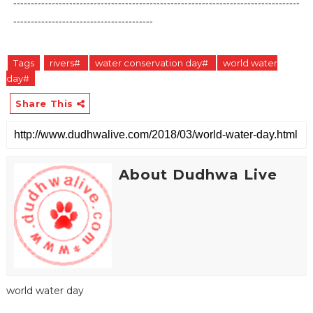
----------------------------------------------------------------------------------
----------------------------------------
Tags
rivers#
water conservation day#
world water
day#
Share This
About Dudhwa Live
world water day