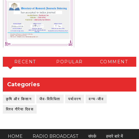
RECENT
POPULAR
COMMENT
Categories
कृषि और किसान
जैव-विविधिता
पर्यावरण
वन्य-जीव
विश्व गौरैया दिवस
HOME
RADIO BROADCAST
संपर्क
हमारे बारे में