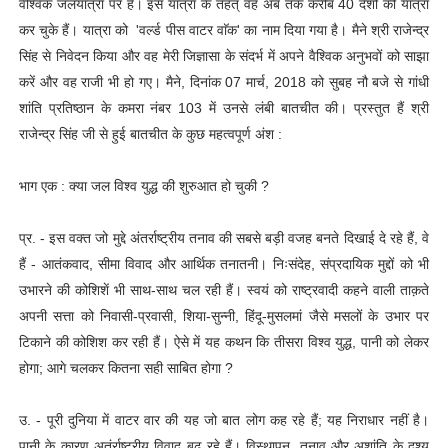
वैश्विक जलयात्रा पर हैं। इस यात्रा के तहत् वह अब तक करीब 40 देशों की यात्रा
कर चुके हैं। यात्रा को 'वर्ल्ड पीस वाटर वाॅक' का नाम दिया गया है। मैने श्री राजेन्द्र
सिंह से निवेदन किया और वह मेरी जिज्ञासा के संदर्भ में अपने वैश्विक अनुभवों को साझा
करें और वह राजी भी हो गए। मैने, दिनांक 07 मार्च, 2018 को सुबह नौ बजे से गांधी
शांति प्रतिष्ठान के कमरा नंबर 103 में उनसे लंबी बातचीत की। प्रस्तुत हैं श्री
राजेन्द्र सिंह जी से हुई बातचीत के कुछ महत्वपूर्ण अंश :
भाग एक : क्या जल विश्व युद्ध की शुरुआत हो चुकी ?
प्र. - इस वक्त जो मुद्दे अंतर्राष्ट्रीय तनाव की सबसे बड़ी वजह बनते दिखाई दे रहे हैं, वे
हैं - आतंकवाद, सीमा विवाद और आर्थिक तनातनी। निःसंदेह, संप्रदायिक मुद्दों को भी
उभारने की कोशिशें भी साथ-साथ चल रही हैं। स्वयं को राष्ट्रवादी कहने वाली ताक़ते
अपनी सत्ता को निवासी-प्रवासी, शिया-सुन्नी, हिंदू-मुसलमां जैसे मसलों के उभार पर
टिकाने की कोशिश कर रही हैं। ऐसे में यह कथन कि तीसरा विश्व युद्ध, पानी को लेकर
होगा; आगे चलकर कितना सही साबित होगा ?
उ. - पूरी दुनिया में वाटर वार की यह जो बात लोग कह रहे हैं; यह निराधार नहीं है।
पानी के कारण अतंर्राष्ट्रीय विवाद बढ़ रहे हैं। विस्थापन, तनाव और अशांति के दृश्य