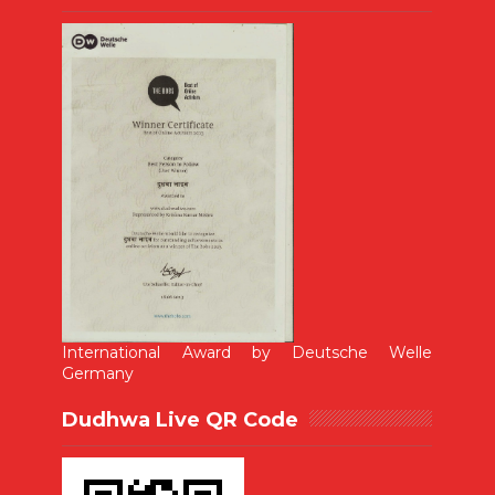
International Award by Deutsche Welle
Germany
Dudhwa Live QR Code