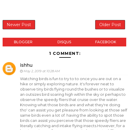
Newer Post
Older Post
BLOGGER
DISQUS
FACEBOOK
1 COMMENT:
ishhu
May 2, 2019 at 10:28 AM
Watching birds is fun to try to to once you are out on a
hike or simply exploring nature. it's forever neat to
observe tiny birds flying round the bushes or to visualize
an outsizes bird soaring high within the sky or perhaps to
observe the speedy fliers that cruise over the water.
Knowing what those birds are and what they're doing
tho' can assist you get pleasure from looking at those self
same birds even a lot of. having the ability to spot those
birds can assist you perceive that those speedy fliers are
literally catching and intake flying insects.However, for a