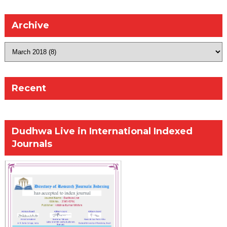
Archive
Recent
Dudhwa Live in International Indexed
Journals