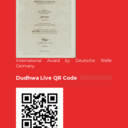
International Award by Deutsche Welle
Germany
Dudhwa Live QR Code