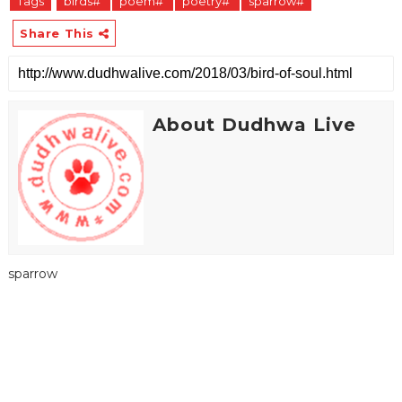
Tags
birds#
poem#
poetry#
sparrow#
Share This
About Dudhwa Live
sparrow