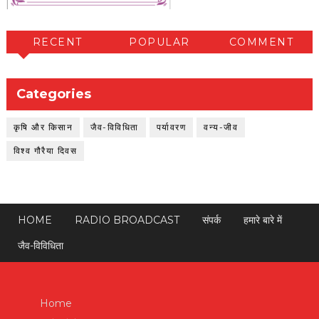
RECENT
POPULAR
COMMENT
Categories
कृषि और किसान
जैव-विविधिता
पर्यावरण
वन्य-जीव
विश्व गौरैया दिवस
HOME
RADIO BROADCAST
संपर्क
हमारे बारे में
जैव-विविधिता
Home