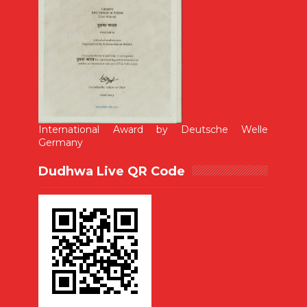
International Award by Deutsche Welle
Germany
Dudhwa Live QR Code