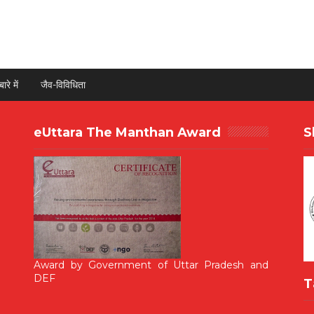
ारे में
जैव-विविधिता
eUttara The Manthan Award
S
Award by Government of Uttar Pradesh and
DEF
T