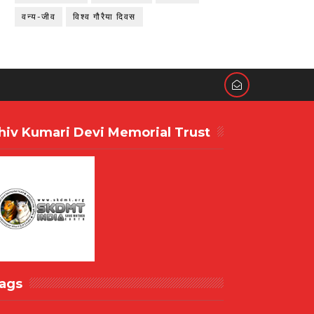
वन्य-जीव
विश्व गौरैया दिवस
hiv Kumari Devi Memorial Trust
ags