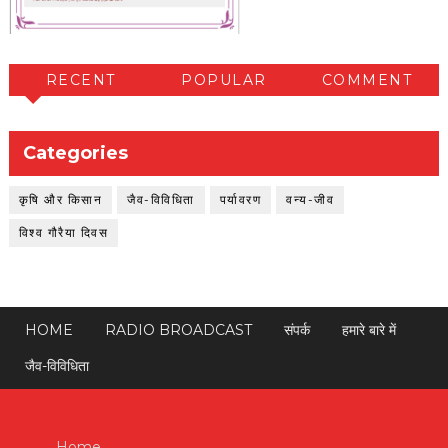
RECENT
POPULAR
COMMENT
Categories
कृषि और किसान
जैव-विविधिता
पर्यावरण
वन्य-जीव
विश्व गौरैया दिवस
HOME
RADIO BROADCAST
संपर्क
हमारे बारे में
जैव-विविधिता
Home