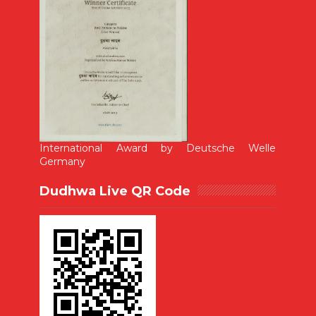
International Award by Deutsche Welle
Germany
Dudhwa Live QR Code