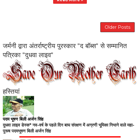
Older Posts
जर्मनी द्वारा अंतर्राष्ट्रीय पुरस्कार "द बॉब्स" से सम्मानित
पत्रिका "दुधवा लाइव"
हस्तियां
पदम भूषण बिली अर्जन सिंह
दुधवा लाइव डेस्क* नव-वर्ष के पहले दिन बाघ संरक्षण में अग्रणी भूमिका निभाने वाले महा-
पुरूष पदमभूषण बिली अर्जन सिंह