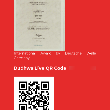
International Award by Deutsche Welle
Germany
Dudhwa Live QR Code