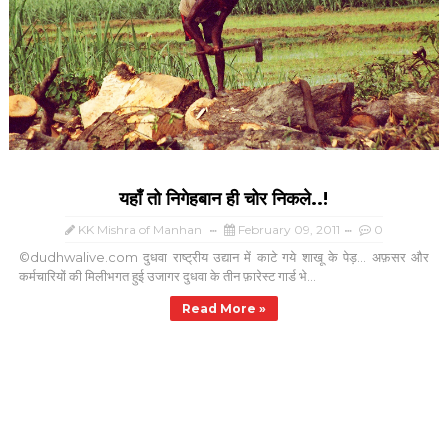
यहाँ तो निगेहबान ही चोर निकले..!
KK Mishra of Manhan
February 09, 2011
0
©dudhwalive.com दुधवा राष्ट्रीय उद्यान में काटे गये शाखू के पेड़... अफ़सर और
कर्मचारियों की मिलीभगत हुई उजागर दुधवा के तीन फ़ारेस्ट गार्ड भे...
Read More »