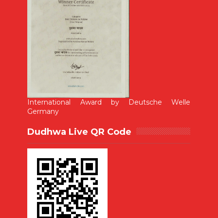
International Award by Deutsche Welle
Germany
Dudhwa Live QR Code