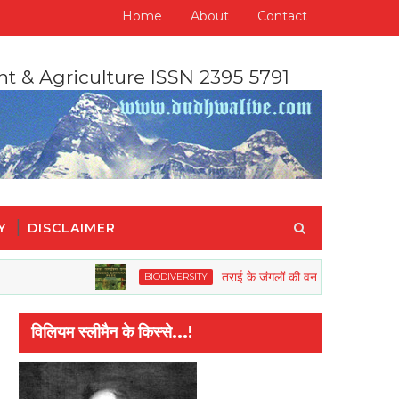
Home
About
Contact
nt & Agriculture ISSN 2395 5791
Y
DISCLAIMER
तराई के जंगलों की वनस्पतियों और जीव जंतुओं की रि
BIODIVERSITY
विलियम स्लीमैन के किस्से...!
ा है"- मोहनदास करमचन्द गाँधी