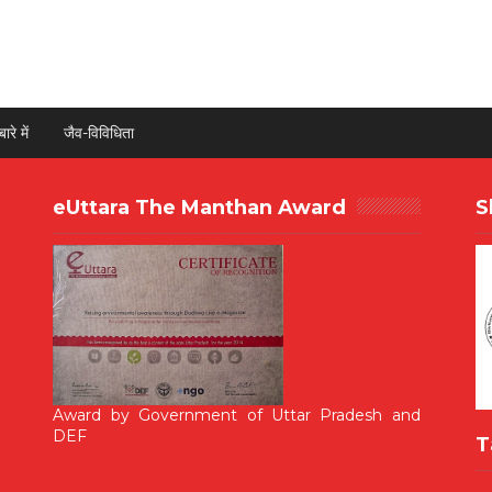
ारे में
जैव-विविधिता
eUttara The Manthan Award
S
Award by Government of Uttar Pradesh and
DEF
T