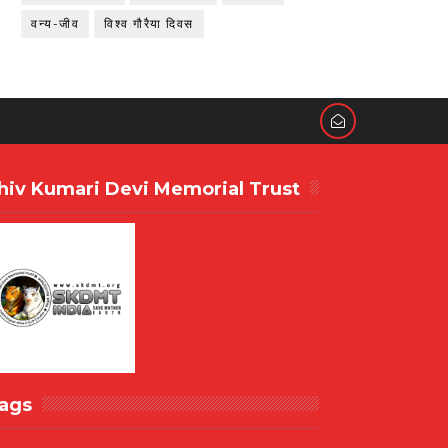
वन्य-जीव
विश्व गौरैया दिवस
hiv Kumari Devi Memorial Trust
ags