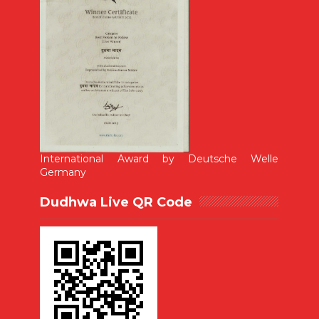
International Award by Deutsche Welle
Germany
Dudhwa Live QR Code