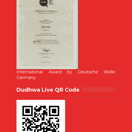
International Award by Deutsche Welle
Germany
Dudhwa Live QR Code