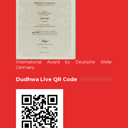
International Award by Deutsche Welle
Germany
Dudhwa Live QR Code