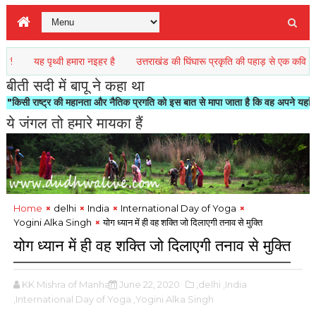
पृथ्वी हमारा नइहर है
उत्तराखंड की घिंघारू प्रकृति की पहाड़ से एक कविता
लखीमपु
बीती सदी में बापू ने कहा था
 महानता और नैतिक प्रगति को इस बात से मापा जाता है कि वह अपने यहां जानवरों से किस तर
ये जंगल तो हमारे मायका हैं
Home
delhi
India
International Day of Yoga
Yogini Alka Singh
योग ध्यान में ही वह शक्ति जो दिलाएगी तनाव से मुक्ति
योग ध्यान में ही वह शक्ति जो दिलाएगी तनाव से मुक्ति
KK Mishra of Manhan
June 22, 2020
,delhi
,India
,International Day of Yoga
,Yogini Alka Singh