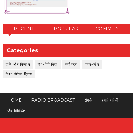
RECENT
POPULAR
COMMENT
Categories
कृषि और किसान
जैव-विविधिता
पर्यावरण
वन्य-जीव
विश्व गौरैया दिवस
HOME
RADIO BROADCAST
संपर्क
हमारे बारे में
जैव-विविधिता