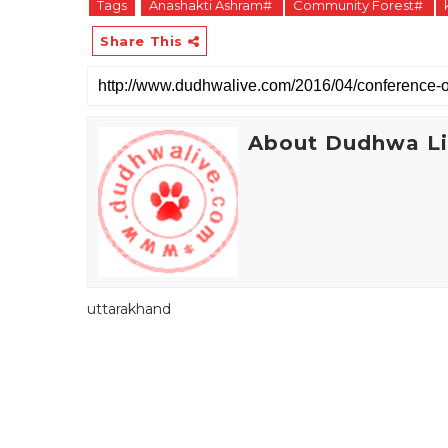
Tags
Anashakti Ashram#
Community Forest#
Share This
About Dudhwa L
uttarakhand