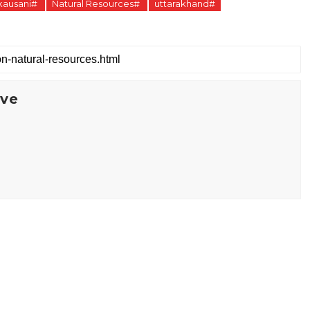
kausani#
Natural Resources#
uttarakhand#
ive