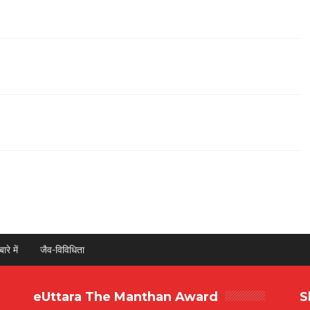
ारे में
जैव-विविधिता
eUttara The Manthan Award
S