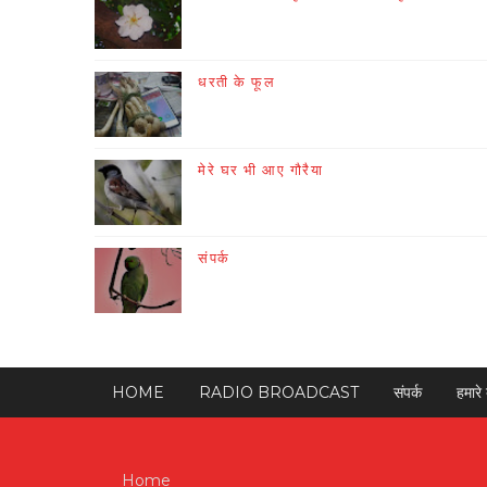
धरती के फूल
मेरे घर भी आए गौरैया
संपर्क
HOME
RADIO BROADCAST
संपर्क
हमारे ब
Home