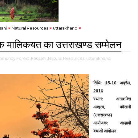
sani
Natural Resources
uttarakhand
िक मालिकयत का उत्तराखण्ड सम्मेलन
mmunity Forest
,kausani
,Natural Resources
,uttarakhand
तिथि: 15-16 अप्रैल,
2016
स्थान: अनाशक्ति
आश्रम, कौसानी
(उत्तराखण्ड)
आयोजक: आज़ादी
बचाओ आंदोलन