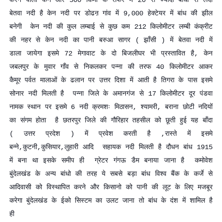
करने वाली केन और 500 किमी के सफर में 20 से ज्यादा बांधों से लदी
बेतवा नदी है केन नदी पर डोढऩ गांव में 9,000 हेक्टेयर में बांध की झील
बनेगी केन नदी की कुल लम्बाई से कुछ कम 212 किलोमीटर लम्बी कंक्रीट
की नहर से केन नदी का पानी बरुआ सागर ( झाँसी ) में बेतवा नदी में
डाला जायेगा इसमे 72 मेगावाट के दो बिजलीघर भी प्रस्तावित है, केन
जबलपुर के मुवार गाँव से निकलकर पन्ना की तरफ 40 किलोमीटर आकर
कैमूर पर्वत मालाओं के ढलान पर उत्तर दिशा में आती है तिगरा के पास इसमे
सोनार नदी मिलती है पन्ना जिले के अमानगंज से 17 किलोमीटर दूर पंडवा
नामक स्थान पर इसमे 6 नदी क्रमशः मिठासन, श्यामरी, बराना छोटी नदियों
का संगम होता है छतरपुर जिले की गौरिहार तहसील को छूती हुई यह बाँदा
( उत्तर प्रदेश ) में प्रवेश करती है ,रास्ते में इसमे
बन्ने,कुटनी,कुसियार,लुहारी आदि सहायक नदी मिलती है दौधन बांध 1915
में बना था इसके समीप ही ग्रेटर गंगऊ डैम बनाया जाना है कमोवेश
बुंदेलखंड के अन्य बांधो की तरह ये सबसे बड़ा बांध विश्व बैंक के कर्जे से
आदिवासी को विस्थापित करने और किसानो को पानी की लूट के लिए मजबूर
करेगा बुंदेलखंड के ईको सिस्टम का उलट जाना तो बांध के दंश में शामिल है
ही