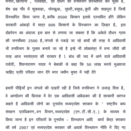
मैनारी,खरयानी , पलकोहा, एवं दौधन को वनविभाग विस्थापित कर चुका है,
शेष छह गाँव में शुकवाहा, भोरखुआ, घुघरी,बसुधा,कूपी और शाहपुरा है जिन्हें
विस्थापित किया जाना है,करीब 8500 किसान इससे प्रभावित होंगे लेकिन
सरकारी आंकड़ो में मात्र 806 किसानो के विस्थापन का ज़िक्र है, इस
दोहरेपन का अंदाजा इस बात से लगाया जा सकता है कि अकेले दौधन ग्राम
की जनसँख्या 2500 है,जंगलो से पकड़े जा रहे बाघों की तरह ये आदिवासी
भी वनविभाग के गुलाम बनाये जा रहे है इन्हे भी लोकतंत्र में वन्य जीवो की
तरह आज स्वतंत्रता की दरकार है l बांध की जद में आने वाले आदिवासी
पार्वती, शिवनारायण यादव ने बेबाकी से कहा कि 50 लाख रूपये मुआवजा
चाहिए प्रति परिवार जान देंगे मगर जमीन मुफ्त में नही देंगे
हमारी पीढ़ियाँ इन जंगलो की प्रहरी रही है जिसे वनविभाग ने उजाड़ दिया है,
वे आन्दोलन की फ़िराक में देर एक आदिवासी आंबेडकर की है सरकारी कागज
कहते है आदिवासी लोगो का पुनर्वास मध्यप्रदेश सरकार के ‘ राष्ट्रीय बाघ
संरक्षण प्राधिकरण,वन विभाग,मध्यप्रदेश (एन.टी.सी.ए.) के माध्यम से
किया जाना है इन परिवारों के पुनर्वास – विस्थापन आदि कार्य केंद्र सरकार
की वर्ष 2007 एवं मध्यप्रदेश सरकार की आदर्श विस्थापन नीति में दिए गए