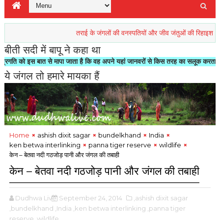
तराई के जंगलों की वनस्पतियों और जीव जंतुओं की रिहाइश खतरें में
प्र
बीती सदी में बापू ने कहा था
े मापा जाता है कि वह अपने यहां जानवरों से किस तरह का सलूक करता है"- मोहनदास करमचन्
ये जंगल तो हमारे मायका हैं
Home
ashish dixit sagar
bundelkhand
India
ken betwa interlinking
panna tiger reserve
wildlife
केन – बेतवा नदी गठजोड़ पानी और जंगल की तबाही
केन – बेतवा नदी गठजोड़ पानी और जंगल की तबाही
Dudhwa Live
September 24, 2014
,ashish dixit sagar
,bundelkhand
,India
,ken betwa interlinking
,panna tiger
reserve
,wildlife