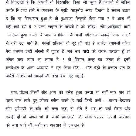
से निकलती है कि आपको तो विस्थापित किया जा चुका है कागजो में लेकिन
उनके निःशब्द होने में व्यवस्था के प्रति आक्रोश साफ दिखता है सवाल उठता
है कि गर विस्थापन हुआ है तो मुआवजा किसको दिया गया ? वे आज भी
यही क्यों बसे है ? पन्ना टाइगर के जंगलो में जो कोंदर, सोर आदिवासी कभी
मालिक हुआ करते थे आज वनविभाग के मर्जी बगैर एक लकड़ी तक जंगलो
से नही उठा पाते है गंगली सब्जियां तो दूर की बात है बकौल श्यामजी कोंदर
मेरा बचपन इन्ही जंगलो में गुजरा है जब उन यादो की तरफ पलटता हूँ तो
जंगल शब्द व्यंग्य सा लगता है ! वो विशाल कैमूर का जंगल तो इन्ही
वनविभाग के आला अफसरों ने लूट लिया मोटे – मोटे पेड़ो के दरख़्त रात के
अंधेरो में शेर की चमड़ी की तरह बेच दिए गए है
बाघ,चीतल,हिरनों और अन्य का बसेरा हुआ करता था यहाँ मगर अब तो
पट्टे वाले लाये हुए जोकर बसेरा करते है यहाँ जिन्हें कभी – कभार देखकर
लोग पूर्णमासी के चाँद की तरह खुश हो लेते है अब तो यहाँ मैदान और
तबाही हाँ वो जंगल भी है जिनमे आदिवासी की लोक परम्परा अपनी अस्मिता
को बचा पाने की जद्दोजहद अवसाद से लबालब है