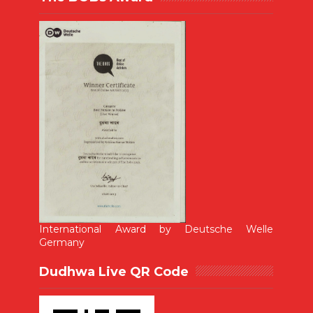
International Award by Deutsche Welle
Germany
Dudhwa Live QR Code