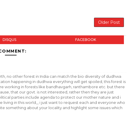
Older Post
DISQUS
FACEBOOK
 COMMENT:
rth, no other forest in India can match the bio diversity of dudhwa
ation happening in dudhwa everything will get spoiled, this forest is
 are working in forests like bandhavgarh, ranthambore etc. but there
cause, that our govt. is not interested, rather then they are just
olitical parties include agenda to protect our mother nature and i
ne living in this world,,, i just want to request each and everyone who
rite something about your locality and highlight some issues which