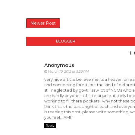
Newer Post
BLOGGER
1
Anonymous
March 10, 2012 at 5:20 PM
very nice article,believe me its a heaven on ea
and connecting forest, but the kind of deforest
still neglected by govt. i saw lot of NGOs who
are hardly anyone in this terai junle. its only be
working to fill there pockets,, why not these p
think this is the basic right of each and everyo
is reading this post, please write something, w
you feel... AMIT
Reply