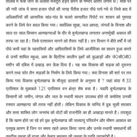
तालाब में फेंके जाने के अलावा मजदूरी हड़प करने के गम्भीर आरोप लगाये थे। मौके पर
की गयी जांच में सत्तर हजार पौधों की जगह पैंतीस हजार पौधे पाये गये थे जिसे बाद में
अधिकारियों की आन्तरिक सांठ-गांठ के चलते सत्यापित रिपोर्ट पर शासन को गुमराह
करने के लिये फेर बदल किया गया। सर्वाधिक सूखा, जल आपदा, जंगलों के विनाश और
साल दर साल किसान आत्महत्याओं के दौर से बुन्देलखण्ड लगातार अन्तर्मुखी अकाल की
तरफ जा रहा है। जिसे प्रशासन मानने को तैयार नहीं है। वन विभाग ने बीते वर्षों में जो
पौधे कभी यहां के रहवासियों और आदिवासियों के लिये आजीविका का साधन हुआ करते
थे उनमें शामिल महुआ, आम के ब्रिटिश कालीन वृक्षों को कुल्हाड़ों और जे0सी0बी0
मशीन की दबिस में उखाड़ कर फ़ेंक दिया है। यह सब विकास की सड़क को दुरूस्त
करने तथा फोर लैन सड़कों के निर्माण के लिये किया गया। क्या विनाश की शर्त पर तय
किया गया विकास बुन्देलखण्ड के मौजूदा हालातों के अनुरूप है ? जहां बांदा में 33
प्रतिशत के मुकाबले 1.21 प्रतिशत वन क्षेत्र शेष बचा है। यद्यपि बुन्देलखण्ड के
किसानों को जमीन, जंगल और जल के स्थायी साधन उपलब्ध होते तो कमोवेश उनकी
रफ्तार आत्महत्या की तरफ नहीं होती। लेकिन विकास के मानिंद में डूब चुकी सरकार
और सत्ता शासित लोग जनमंच को वोटों की राजनीति का ही अखाड़ा मानते हैं। तयशुदा
है कि खत्म होते जा रहे हरे वृक्ष बुन्देलखण्ड की जलवायु परिवर्तन और भीषण आकाल का
प्रमुख कारण है जिन पर समय रहते अमल किया जाना और उनके स्थायी समाधानों की
तस्दीक करना भी राज्य और केन्द्र सरकार की जनता के प्रति जवाबदेही है।