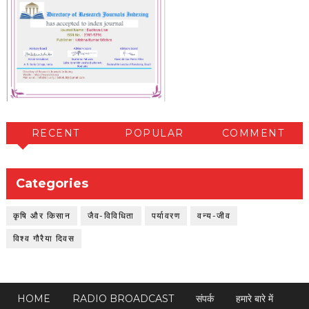
RECENT
POPULAR
COMMENT
Categories
कृषि और किसान
जैव-विविधिता
पर्यावरण
वन्य-जीव
विश्व गौरैया दिवस
HOME
RADIO BROADCAST
संपर्क
हमारे बारे में