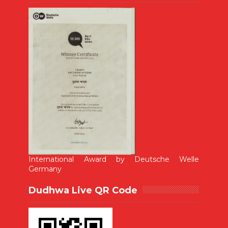
International Award by Deutsche Welle
Germany
Dudhwa Live QR Code