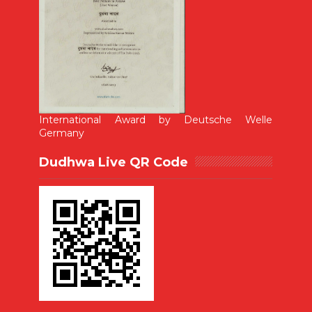
International Award by Deutsche Welle
Germany
Dudhwa Live QR Code