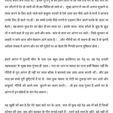
स्थायी बसेरा बना लिया था। इनके गूटरगूं के हम इतने आदी थे कि जब उन्हें सैर के बाद शाम को
घर लौटने में देर हो जाती थी तो हम चिंतित हो जाते थे। सुबह आंगन में जब भी अनाज सुखाने या
साफ करने के लिए डाले जाते सारे कबूतर मटकों से ऐसे उतर कर नीचे आते थे मानों वे आनाज
उनके लिए ही डाले गए हों। हम बच्चे उनके पीछे भागते वे उड़कर फिर अपने मटके के ऊपर जा
बैठते। यह हमारा कुछ देर का खेल ही बन जाता था। इसके साथ- साथ कौओं के झुंड के झुंड
भी न जाने कहां से उड़ कर आते और कांव- कांव से सारा घर आंगन भर जाते। जिसे सुनकर मां
कहती न जाने आज कौन मेहमान आने वाला है। ...और गौरैयों का तो कहना ही क्या वे तो इतनी
अधिक संख्या में आंगन और घर की मुंडेरों पर आ बैठते कि गिनती करना मुश्किल होता।
हमारे आंगन में तुलसी चौरा के पास एक बहुत ऊंचा हरसिंगार का पेड़ था, यह पेड़ उनकी
चहचआहट से सुबह शाम गूंजता ही रहता। जरा सा धान या चावल का दाना कहीं बिखरा नहीं कि
गौरैयों से पूरा आंगन ही नहीं भर जाता बल्कि वे बारामदे तक उतर आया करती थीं। और इस
तरह हम बच्चे पूरी छुट्टियों में मां से पका हुआ चावल या रोटी का टुकड़ा मांग कर लाते और
कबूतरों, गौरैयों को अपने पास बुलाने का जतन करते। ...तो इस तरह गुजरा है अपने घर के
आंगन में इन पक्षियों के संग मेरा बचपन।
यह खुशी की बात है कि मेरे शहर वाले घर के आस- पास भी कुछ बड़े पेड़ अब भी बचे हैं जिनमें
कोयल की कूहू- कूहू और बुलबुल के गीत सुनाई पड़ते हैं। दूसरे कई तरह के छोटे- बड़े पक्षी भी