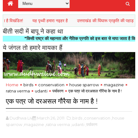
ंडित!
यह पृथ्वी हमारा नइहर है
उत्तराखंड की घिंघारू प्रकृति की पहाड़ से एक कवित
बीती सदी में बापू ने कहा था
"किसी राष्ट्र की महानता और नैतिक प्रगति को इस बात से मापा जाता है कि वह अपने यहां
ये जंगल तो हमारे मायका हैं
Home
birds
conservation
house sparrow
magazine
ratna verma
udanti
पर्यावरण
एक पत्र जो दरअसल गौरैया के नाम है !
एक पत्र जो दरअसल गौरैया के नाम है !
Dudhwa Live
March 26, 2011
,birds
,conservation
,house
sparrow
,magazine
,ratna verma
,udanti
,पर्यावरण