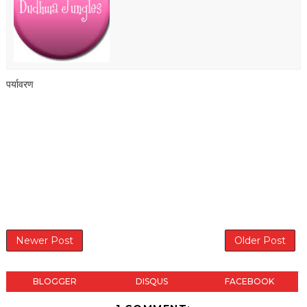
पर्यावरण
Newer Post
Older Post
BLOGGER
DISQUS
FACEBOOK