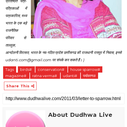
प्रतिष्ठित पत्र-
पत्रिकाओं में
पत्रकारिता, मध्य
भारत के एक बड़े
राजनैतिक
परिवार से
ताल्लुक,
आन्दोलनी विरासत, भारत के नव-गठित प्रदेश छत्तीसगढ की राजधानी रायपुर में निवास, इनसे
udanti.com@gmail.com पर संपर्क कर सकते हैं। )
Tags
birds#
conservation#
house sparrow#
magazine#
ratna verma#
udanti#
पर्यावरण#
Share This
About Dudhwa Live