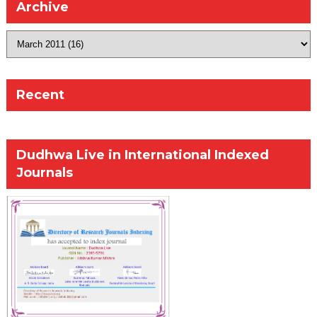
Archive
Recent
Dudhwa Live in International Indexed
Journals