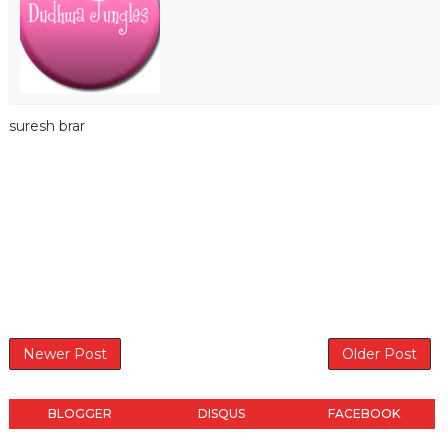
suresh brar
Newer Post
Older Post
BLOGGER
DISQUS
FACEBOOK