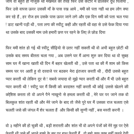
जाये वो बहुत ही नाजुक थी मखमल की तरह फिर उसे कटोरे मे डालकर दूध पिलाया ,
फिर उसे वापस ऊपर उसकी माँ के पास रख आये , ममी को पता नही था हम लोग क्या
कर रहे हैं , हर रोज हम उसके पास ऊपर जाने लगे और एक दिन ममी को पता चल गया
! डाट खानी पड़ी थी , पता लगा की स्वीटू कही और रहती थी वहा से उसे फेक दिया गया
था उसके बाद उसकी माम उसे हमारी छत्त पर रहने के लिए ले छोड दिया
फिर ममी शांत हो गई थी स्वीटू सीढ़ियो से उतर नहीं सकती थी वो अभी बहुत छोटी थी
उसके बाद समय बीतता चला गया , अब उसने घर मैं आना शुरु कर दिया था वो सुबह
साम घर मैं खाना खाती थी दिन मैं बहार खेलती थी , उसे पता था की मैं शाम को किस
समय घर पर आती हु वो दरवाजे पर बठकर मेरा इंतजार करती थी , दीदी उससे बहुत
प्यार करती थी लेकिन दूर से ! सबसे जयादा वो मुझे प्यार करती थी और मैं भी उसे बहुत
प्यार करती थी ! स्वीटू घर मैं किसी को बरदाश्त नहीं करती थी कोई उससे खेलने की
को्शिश करता तो वो अपने पैने नाखुनो से हमला करती थी , मेरे घर पर जाने तक वो
बिलकुल शांत रहती थी और मेरे जाने के बाद तो जैसे पूरे घर मैं उसका राज चलता एसे
चलती जसे की जंगल मैं शेर चलता हैं और किसी की सुन्नी नहीं , बस मस्ती करनी ।
वो ३ महीने की हो चुकी थी , बड़ी शरारती और शांत भी वो अपने पंजों को मेरे मुह पर ऐसे
फेरती थी जसे माँ अपने बच्चे के सर पर हाथ फेरती हैं , वो मुझे कुछ काम नहीं करने देती