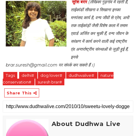
सुरेश बरार
(लेखिका गुड़गांव में रहती हैं,
ताईकांडों सीखना व सिखाना इनका
मनपंसद कार्य है, वन्य जीवों से प्रेम, अभी
तक ताईकांड़ों जैसी विशेष कला में तमाम
एवार्ड अर्जित कर चुकी हैं, वन्य जीवन के
सरंक्षण में कार्य करने वाली कई राष्ट्रीय
एंव अन्तर्राष्ट्रीय संस्थाओं से जुड़ी हुई हैं,
इनसे
brar.suresh@gmail.com पर संपर्क कर सकते हैं।)
Tags
delhi#
dog lover#
dudhwalive#
nature
conservation#
suresh brar#
Share This
About Dudhwa Live