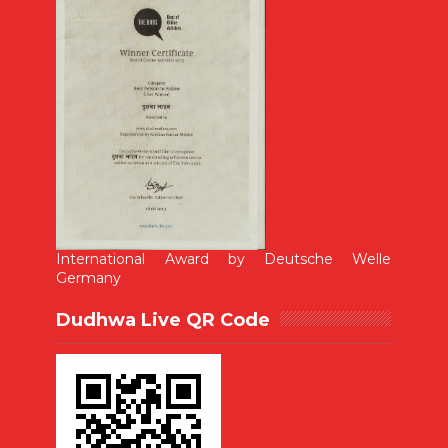
International Award by Deutsche Welle
Germany
Dudhwa Live QR Code