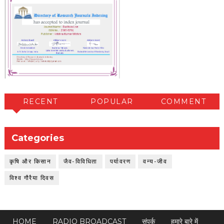
RECENT
POPULAR
COMMENT
Categories
कृषि और किसान
जैव-विविधिता
पर्यावरण
वन्य-जीव
विश्व गौरैया दिवस
HOME
RADIO BROADCAST
संपर्क
हमारे बारे में