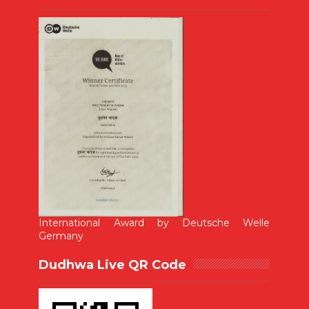
International Award by Deutsche Welle
Germany
Dudhwa Live QR Code