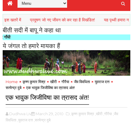
ें में
प्रदूषण जो नए जीवन को कर रहा है विखंडित!
यह पृथ्वी हमारा नइहर है
बीती सदी में बापू ने कहा था
"किसी रा
ये जंगल तो हमारे मायका हैं
Home
कृष्ण कुमार मिश्र
खीरी
गौरैया
जैव विवधिता
युवराज दत्त
सत्येन्द्र दुबे
एक भावुक जिजीविषा का त्रासद अंत!
एक भावुक जिजीविषा का त्रासद अंत!
Dudhwa Live
March 29, 2010
,कृष्ण कुमार मिश्र
,खीरी
,गौरैया
,जैव
विवधिता
,युवराज दत्त
,सत्येन्द्र दुबे