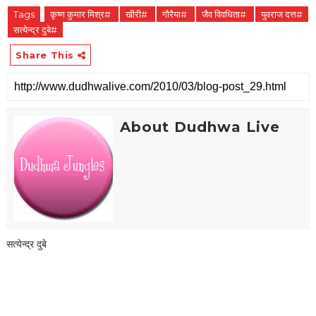
Tags
कृष्ण कुमार मिश्र#
खीरी#
गौरैया#
जैव विवधिता#
युवराज दत्त#
सत्येन्द्र दुबे#
Share This
About Dudhwa Live
सत्येन्द्र दुबे