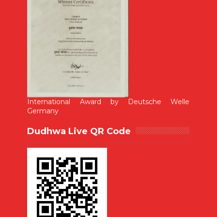
International Award by Deutsche Welle
Germany
Dudhwa Live QR Code