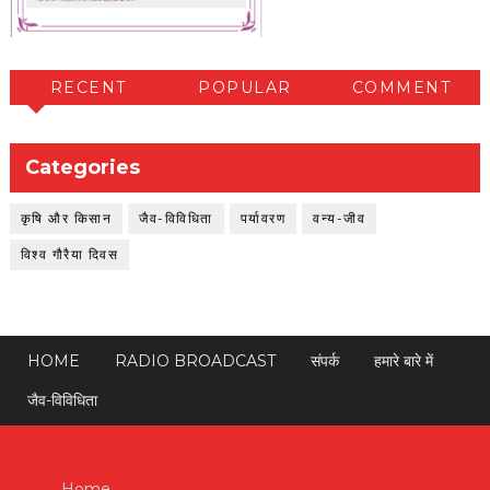
RECENT
POPULAR
COMMENT
Categories
कृषि और किसान
जैव-विविधिता
पर्यावरण
वन्य-जीव
विश्व गौरैया दिवस
HOME
RADIO BROADCAST
संपर्क
हमारे बारे में
जैव-विविधिता
Home