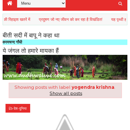
हाइश खतरें में
प्रदूषण जो नए जीवन को कर रहा है विखंडित!
यह पृथ्वी हमारा नइहर
बीती सदी में बापू ने कहा था
गाँधी
ये जंगल तो हमारे मायका हैं
Showing posts with label
yogendra krishna
.
Show all posts
देश-दुनिया