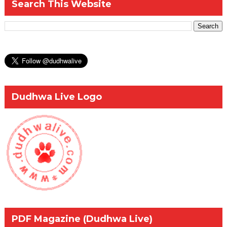
Search This Website
Dudhwa Live Logo
PDF Magazine (Dudhwa Live)