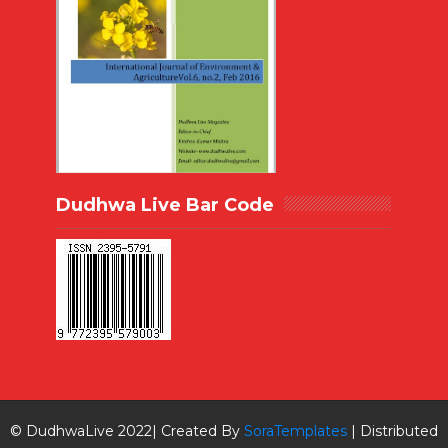
Dudhwa Live Bar Code
© DudhwaLive 2022| Created By
SoraTemplates
| Distributed