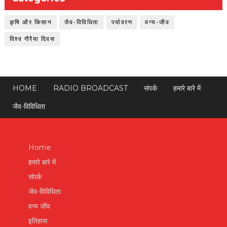
कृषि और किसान
जैव-विविधिता
पर्यावरण
वन्य-जीव
विश्व गौरैया दिवस
HOME
RADIO BROADCAST
संपर्क
हमारे बारे में
जैव-विविधिता
Home
हमारे बारे में
संपर्क
जैव-विविधिता
वन्य जीव
इतिहास