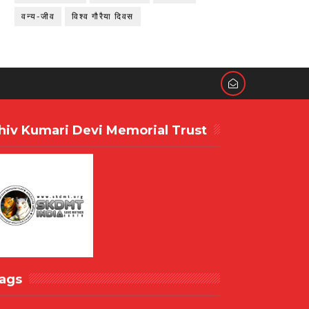
वन्य-जीव
विश्व गौरैया दिवस
hiv Kumari Devi Memorial Trust
ags