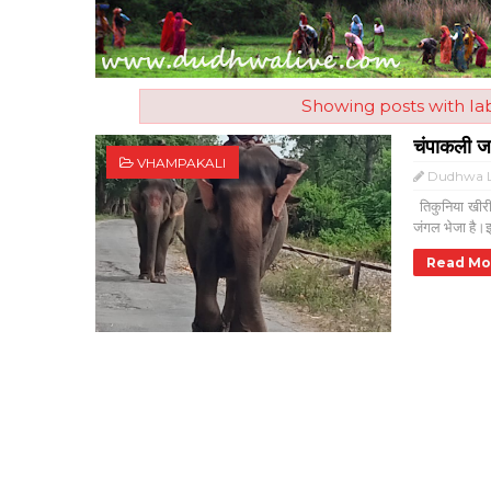
Showing posts with la
चंपाकली जय
VHAMPAKALI
Dudhwa L
तिकुनिया खीरी
जंगल भेजा है।इ
Read Mo