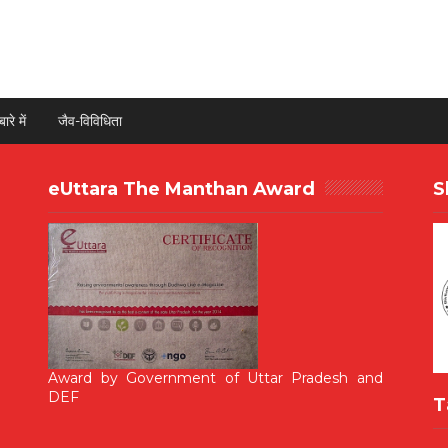
ारे में
जैव-विविधिता
eUttara The Manthan Award
S
Award by Government of Uttar Pradesh and
DEF
T