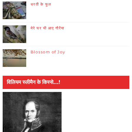
धरती के फूल
मेरे घर भी आए गौरैया
Blossom of Joy
विलियम स्लीमैन के किस्से...!