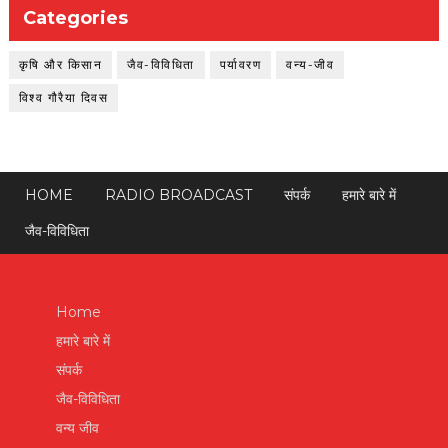
Categories
कृषि और किसान
जैव-विविधिता
पर्यावरण
वन्य-जीव
विश्व गौरैया दिवस
HOME
RADIO BROADCAST
संपर्क
हमारे बारे में
जैव-विविधिता
Home
हमारे बारे में
संपर्क
जैव-विविधिता
वन्य जीव