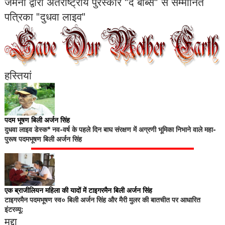
जर्मनी द्वारा अंतर्राष्ट्रीय पुरस्कार "द बॉब्स" से सम्मानित
पत्रिका "दुधवा लाइव"
हस्तियां
पदम भूषण बिली अर्जन सिंह
दुधवा लाइव डेस्क* नव-वर्ष के पहले दिन बाघ संरक्षण में अग्रणी भूमिका निभाने वाले महा-
पुरूष पदमभूषण बिली अर्जन सिंह
एक ब्राजीलियन महिला की यादों में टाइगरमैन बिली अर्जन सिंह
टाइगरमैन पदमभूषण स्व० बिली अर्जन सिंह और मैरी मुलर की बातचीत पर आधारित
इंटरव्यू:
मुद्दा