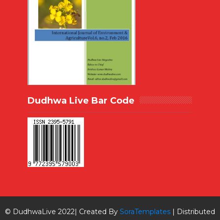
Dudhwa Live Bar Code
© DudhwaLive 2022| Created By
SoraTemplates
| Distributed