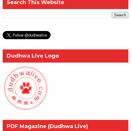
Search This Website
Dudhwa Live Logo
PDF Magazine (Dudhwa Live)