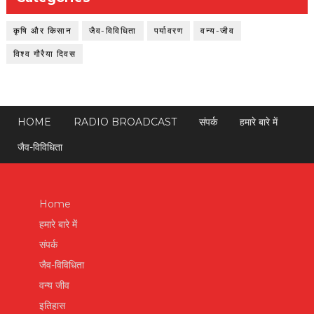
कृषि और किसान
जैव-विविधिता
पर्यावरण
वन्य-जीव
विश्व गौरैया दिवस
HOME
RADIO BROADCAST
संपर्क
हमारे बारे में
जैव-विविधिता
Home
हमारे बारे में
संपर्क
जैव-विविधिता
वन्य जीव
इतिहास