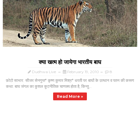
क्या खत्म हो जायेगा भारतीय बाघ
Dudhwa Live
February 19, 2010
8
फ़ोटो साभार: सीजर सेनगुप्त* कृष्ण कुमार मिश्र* धरती पर बाघों के उत्थान व पतन की करूण
कथा: बाघ जंगल का कुशल कूटनीतिक चाणक्य होता है, किन्तु...
Read More »