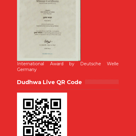
International Award by Deutsche Welle
Germany
Dudhwa Live QR Code