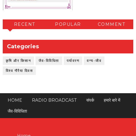
RECENT
POPULAR
COMMENT
Categories
कृषि और किसान
जैव-विविधिता
पर्यावरण
वन्य-जीव
विश्व गौरैया दिवस
HOME
RADIO BROADCAST
संपर्क
हमारे बारे में
जैव-विविधिता
Home