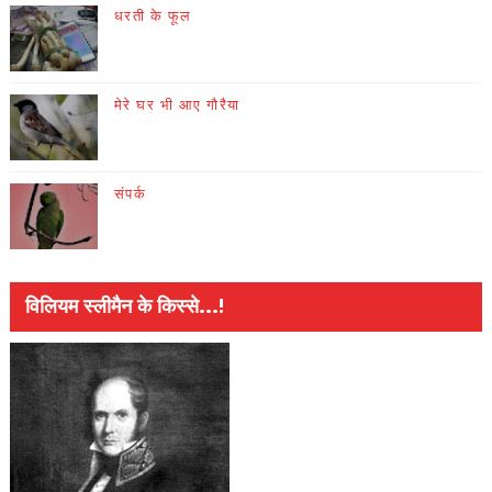
धरती के फूल
मेरे घर भी आए गौरैया
संपर्क
विलियम स्लीमैन के किस्से...!