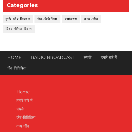
Categories
कृषि और किसान
जैव-विविधिता
पर्यावरण
वन्य-जीव
विश्व गौरैया दिवस
HOME
RADIO BROADCAST
संपर्क
हमारे बारे में
जैव-विविधिता
Home
हमारे बारे में
संपर्क
जैव-विविधिता
वन्य जीव