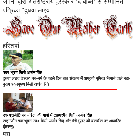
जर्मनी द्वारा अंतर्राष्ट्रीय पुरस्कार "द बॉब्स" से सम्मानित
पत्रिका "दुधवा लाइव"
हस्तियां
पदम भूषण बिली अर्जन सिंह
दुधवा लाइव डेस्क* नव-वर्ष के पहले दिन बाघ संरक्षण में अग्रणी भूमिका निभाने वाले महा-
पुरूष पदमभूषण बिली अर्जन सिंह
एक ब्राजीलियन महिला की यादों में टाइगरमैन बिली अर्जन सिंह
टाइगरमैन पदमभूषण स्व० बिली अर्जन सिंह और मैरी मुलर की बातचीत पर आधारित
इंटरव्यू:
मुद्दा