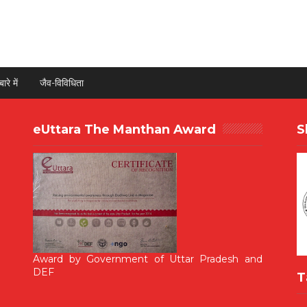
ारे में
जैव-विविधिता
eUttara The Manthan Award
S
Award by Government of Uttar Pradesh and
DEF
T