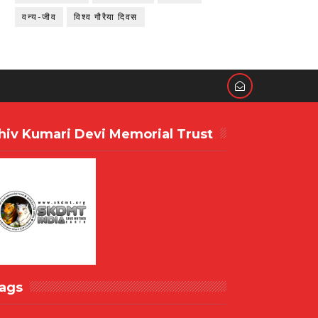
वन्य-जीव
विश्व गौरैया दिवस
hiv Kumari Devi Memorial Trust
ags