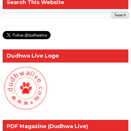
Search This Website
Dudhwa Live Logo
PDF Magazine (Dudhwa Live)