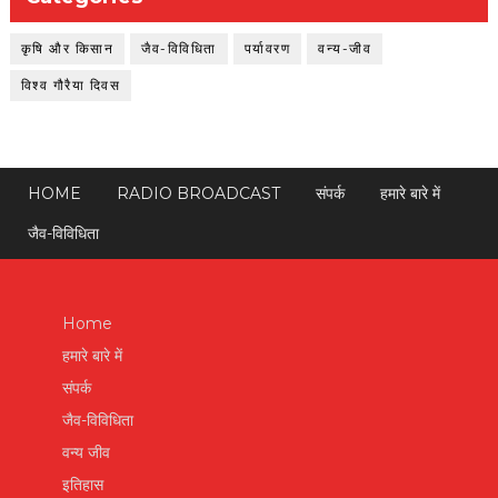
कृषि और किसान
जैव-विविधिता
पर्यावरण
वन्य-जीव
विश्व गौरैया दिवस
HOME
RADIO BROADCAST
संपर्क
हमारे बारे में
जैव-विविधिता
Home
हमारे बारे में
संपर्क
जैव-विविधिता
वन्य जीव
इतिहास