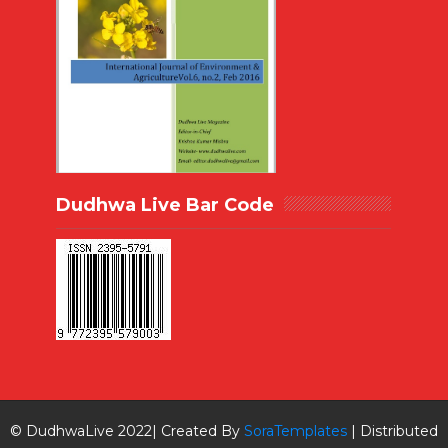
Dudhwa Live Bar Code
© DudhwaLive 2022| Created By
SoraTemplates
| Distributed