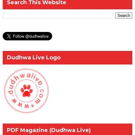
Search This Website
Dudhwa Live Logo
PDF Magazine (Dudhwa Live)