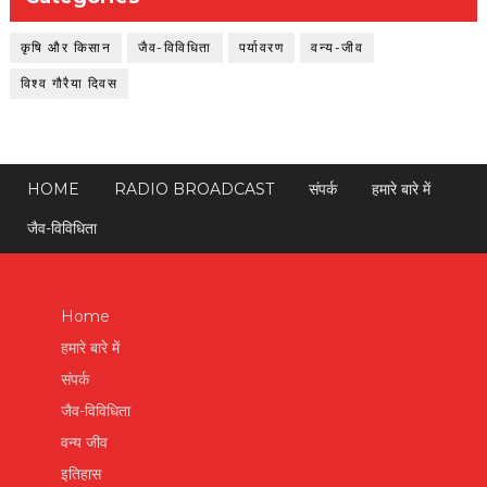
कृषि और किसान
जैव-विविधिता
पर्यावरण
वन्य-जीव
विश्व गौरैया दिवस
HOME
RADIO BROADCAST
संपर्क
हमारे बारे में
जैव-विविधिता
Home
हमारे बारे में
संपर्क
जैव-विविधिता
वन्य जीव
इतिहास