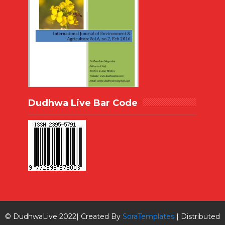
Dudhwa Live Bar Code
© DudhwaLive 2022| Created By
SoraTemplates
| Distributed