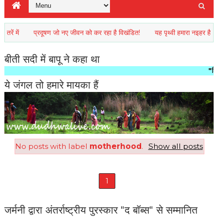
प्रदूषण जो नए जीवन को कर रहा है विखंडित!
यह पृथ्वी हमारा नइहर है
उत
बीती सदी में बापू ने कहा था
"किसी राष्
ये जंगल तो हमारे मायका हैं
No posts with label
motherhood
.
Show all posts
1
जर्मनी द्वारा अंतर्राष्ट्रीय पुरस्कार "द बॉब्स" से सम्मानित