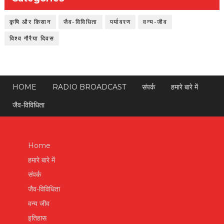
कृषि और किसान
जैव-विविधिता
पर्यावरण
वन्य-जीव
विश्व गौरैया दिवस
HOME
RADIO BROADCAST
संपर्क
हमारे बारे में
जैव-विविधिता
Home
हमारे बारे में
संपर्क
जैव-विविधिता
वन्य जीव
इतिहास