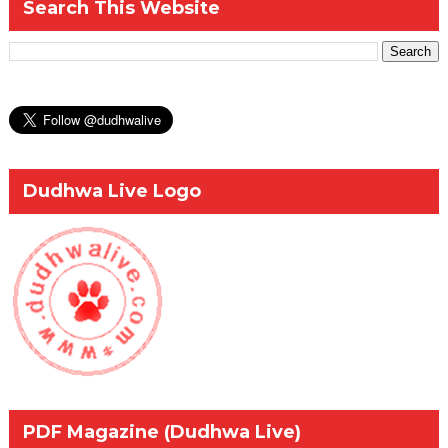
Search This Website
Dudhwa Live Logo
PDF Magazine (Dudhwa Live)