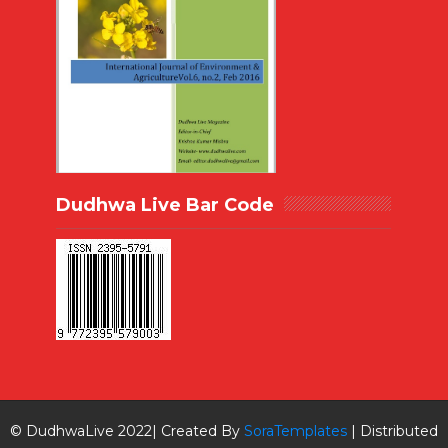
Dudhwa Live Bar Code
© DudhwaLive 2022| Created By
SoraTemplates
| Distributed