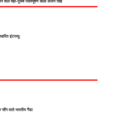
भाने वाले महा-पुरूष पदमभूषण बिली अर्जन सिंह
रित इंटरव्यू:
क सींग वाले भारतीय गैंडा