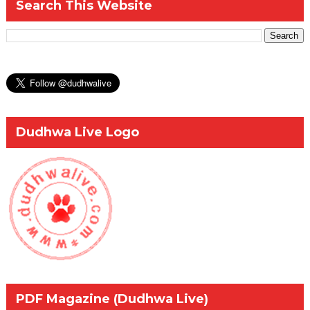
Search This Website
Dudhwa Live Logo
PDF Magazine (Dudhwa Live)