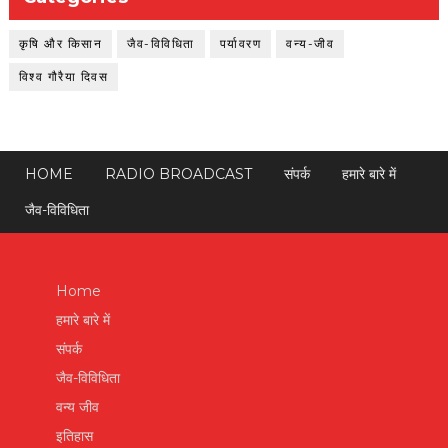
कृषि और किसान
जैव-विविधिता
पर्यावरण
वन्य-जीव
विश्व गौरैया दिवस
HOME
RADIO BROADCAST
संपर्क
हमारे बारे में
जैव-विविधिता
Home
हमारे बारे में
संपर्क
जैव-विविधिता
वन्य जीव
इतिहास