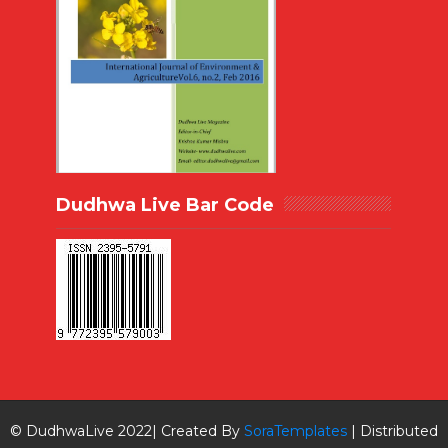
Dudhwa Live Bar Code
© DudhwaLive 2022| Created By
SoraTemplates
| Distributed