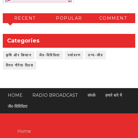
RECENT
POPULAR
COMMENT
Categories
कृषि और किसान
जैव-विविधिता
पर्यावरण
वन्य-जीव
विश्व गौरैया दिवस
HOME
RADIO BROADCAST
संपर्क
हमारे बारे में
जैव-विविधिता
Home