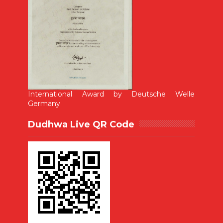
International Award by Deutsche Welle
Germany
Dudhwa Live QR Code