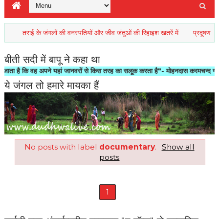
तराई के जंगलों की वनस्पतियों और जीव जंतुओं की रिहाइश खतरें में
प्रदूषण जो नए 
बीती सदी में बापू ने कहा था
ै कि वह अपने यहां जानवरों से किस तरह का सलूक करता है"- मोहनदास करमचन्द गाँधी
ये जंगल तो हमारे मायका हैं
No posts with label
documentary
.
Show all
posts
1