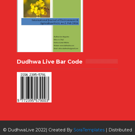
Dudhwa Live Bar Code
© DudhwaLive 2022| Created By
SoraTemplates
| Distributed