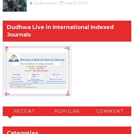
Dudhwa Live
Aug 27, 2023
Dudhwa Live in International Indexed
Journals
RECENT
POPULAR
COMMENT
Categories