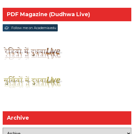
PDF Magazine (Dudhwa Live)
Follow me on Academia.edu
Archive