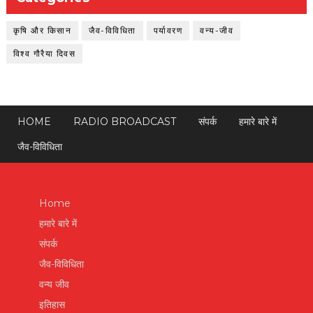
कृषि और किसान
जैव-विविधिता
पर्यावरण
वन्य-जीव
विश्व गौरैया दिवस
HOME
RADIO BROADCAST
संपर्क
हमारे बारे में
जैव-विविधिता
Home
हमारे बारे में
संपर्क
जैव-विविधिता
वन्य जीव
इतिहास