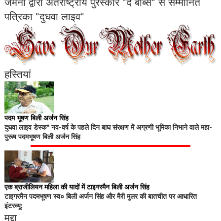
जर्मनी द्वारा अंतर्राष्ट्रीय पुरस्कार "द बॉब्स" से सम्मानित
पत्रिका "दुधवा लाइव"
हस्तियां
पदम भूषण बिली अर्जन सिंह
दुधवा लाइव डेस्क* नव-वर्ष के पहले दिन बाघ संरक्षण में अग्रणी भूमिका निभाने वाले महा-
पुरूष पदमभूषण बिली अर्जन सिंह
एक ब्राजीलियन महिला की यादों में टाइगरमैन बिली अर्जन सिंह
टाइगरमैन पदमभूषण स्व० बिली अर्जन सिंह और मैरी मुलर की बातचीत पर आधारित
इंटरव्यू:
मुद्दा