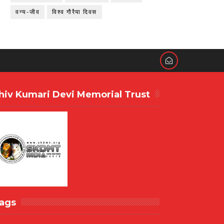
वन्य-जीव
विश्व गौरैया दिवस
hiv Kumari Devi Memorial Trust
ags