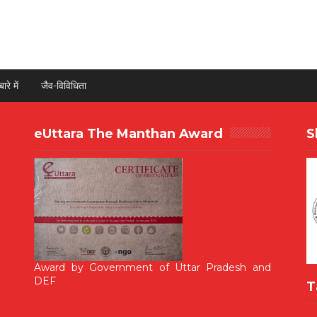
ारे में
जैव-विविधिता
eUttara The Manthan Award
S
Award by Government of Uttar Pradesh and
DEF
T