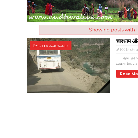
Showing posts with 
चारधाम ऑल 
UTTARAKHAND
KK Mishr
बहस इन पर भी
व्यावसायिक सवा
Read Mo