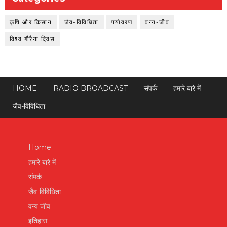
कृषि और किसान
जैव-विविधिता
पर्यावरण
वन्य-जीव
विश्व गौरैया दिवस
HOME
RADIO BROADCAST
संपर्क
हमारे बारे में
जैव-विविधिता
Home
हमारे बारे में
संपर्क
जैव-विविधिता
वन्य जीव
इतिहास