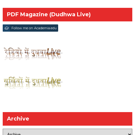
PDF Magazine (Dudhwa Live)
Follow me on Academia.edu
Archive