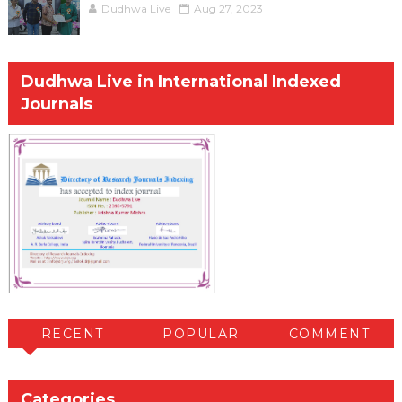
Dudhwa Live
Aug 27, 2023
Dudhwa Live in International Indexed
Journals
RECENT
POPULAR
COMMENT
Categories