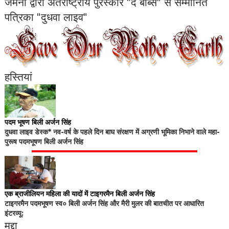
जर्मनी द्वारा अंतर्राष्ट्रीय पुरस्कार "द बॉब्स" से सम्मानित
पत्रिका "दुधवा लाइव"
हस्तियां
पदम भूषण बिली अर्जन सिंह
दुधवा लाइव डेस्क* नव-वर्ष के पहले दिन बाघ संरक्षण में अग्रणी भूमिका निभाने वाले महा-
पुरूष पदमभूषण बिली अर्जन सिंह
एक ब्राजीलियन महिला की यादों में टाइगरमैन बिली अर्जन सिंह
टाइगरमैन पदमभूषण स्व० बिली अर्जन सिंह और मैरी मुलर की बातचीत पर आधारित
इंटरव्यू:
मुद्दा