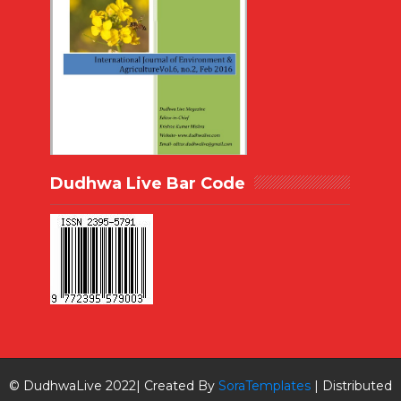
Dudhwa Live Bar Code
© DudhwaLive 2022| Created By
SoraTemplates
| Distributed